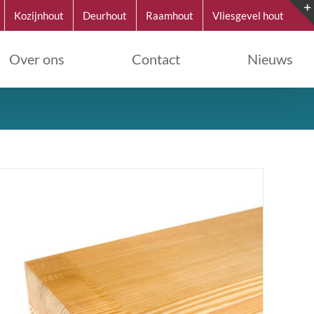
Kozijnhout
Deurhout
Raamhout
Vliesgevel hout
Over ons
Contact
Nieuws
DETAILS