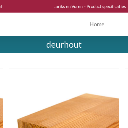
nl
Lariks en Vuren – Product specificaties
Home
deurhout
DETAILS