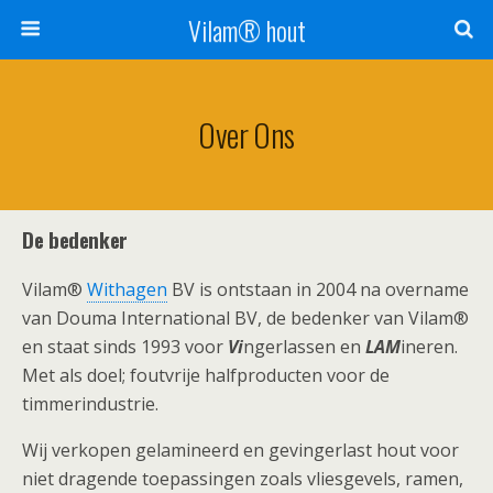
Vilam® hout
Over Ons
De bedenker
Vilam®
Withagen
BV is ontstaan in 2004 na overname
van Douma International BV, de bedenker van Vilam®
en staat sinds 1993 voor
Vi
ngerlassen en
LAM
ineren.
Met als doel; foutvrije halfproducten voor de
timmerindustrie.
Wij verkopen gelamineerd en gevingerlast hout voor
niet dragende toepassingen zoals vliesgevels, ramen,