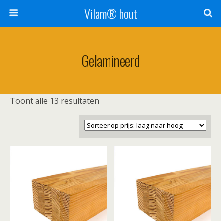
Vilam® hout
Gelamineerd
Gesorteerd
Toont alle 13 resultaten
op
prijs:
laag
naar
hoog