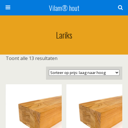
Vilam® hout
Lariks
Gesorteerd
Toont alle 13 resultaten
op
prijs:
laag
naar
hoog