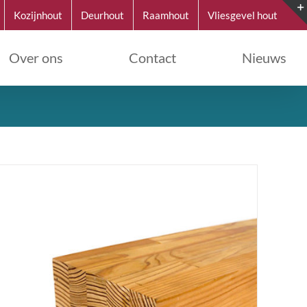
Kozijnhout
Deurhout
Raamhout
Vliesgevel hout
Over ons
Contact
Nieuws
DETAILS