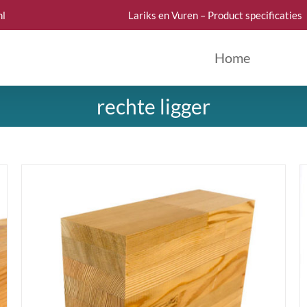
nl
Lariks en Vuren – Product specificaties
Home
rechte ligger
DETAILS